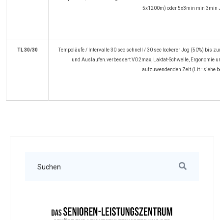
5x1200m) oder 5x3min min 3min
TL 30/30
Tempoläufe / Intervalle 30 sec schnell / 30 sec lockerer Jog (50%) bis 
und Auslaufen.verbessert VO2max, Laktat-Schwelle, Ergonomie und 
aufzuwendenden Zeit (Lit.: siehe 