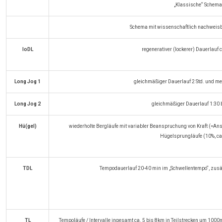
„Klassische“ Schema
Schema mit wissenschaftlich nachweisba
loDL
regenerativer (lockerer) Dauerlauf 
Long Jog 1
gleichmäßiger Dauerlauf 2 Std. und me
Long Jog 2
gleichmäßiger Dauerlauf 1:30 b
Hü(gel)
wiederholte Bergläufe mit variabler Beanspruchung von Kraft (=An
Hügelsprungläufe (10%, c
TDL
Tempodauerlauf 20-40 min im „Schwellentempo“, zusät
TL
Tempoläufe / Intervalle ingesamt ca. 5 bis 8km in Teilstrecken um 10