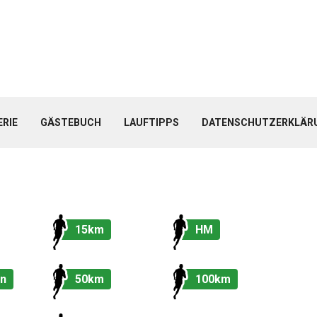
ERIE
GÄSTEBUCH
LAUFTIPPS
DATENSCHUTZERKLÄR
15km
HM
n
50km
100km