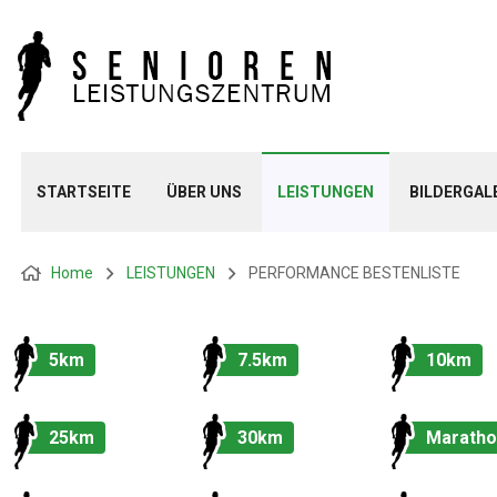
STARTSEITE
ÜBER UNS
LEISTUNGEN
BILDERGAL
Home
LEISTUNGEN
PERFORMANCE BESTENLISTE
5km
7.5km
10km
25km
30km
Maratho