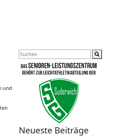
n und
sten
Neueste Beiträge